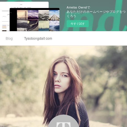
Ameba Owndで
あなただけのホームページやブログをつ
くろう
今すぐ試す
Blog
Tysobongdait com